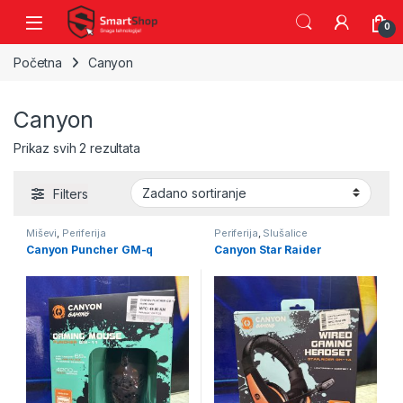
Skip to navigation
Skip to content
0
Početna
Canyon
Canyon
Prikaz svih 2 rezultata
Filters
Miševi
,
Periferija
Periferija
,
Slušalice
Canyon Puncher GM-q
Canyon Star Raider