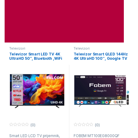
Televizori
Televizori
Televizor Smart LED TV 4K
Televizor Smart QLED 144Hz
UltraHD 50″, Bluetooth ,WiFi
4K UltraHD 100″, Google TV
(0)
(0)
0
0
o
o
Smart LED LCD TV prijemnik,
FOBEM MT100EG8000QF
u
u