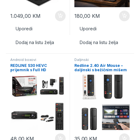
1.049,00
KM
180,00
KM
Uporedi
Uporedi
Dodaj na listu želja
Dodaj na listu želja
Android boxovi
Daljinski
REDLINE S30 HEVC
Redline 2.4G Air Mouse –
prijemnik s Full HD
daljinski s bežičnim mišem
rezolucijom
48,00
KM
35,00
KM