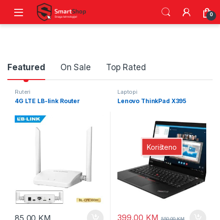
0
Product Carousel Tabs
Featured
On Sale
Top Rated
Ruteri
Laptopi
4G LTE LB-link Router
Lenovo ThinkPad X395
Korišteno
399,00
KM
85,00
KM
550,00
KM