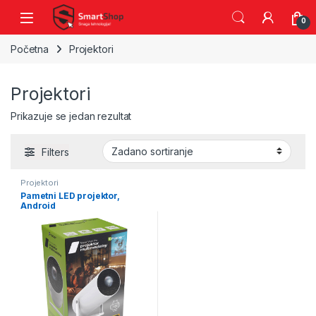
Skip to navigation
Skip to content
0
Početna
Projektori
Projektori
Prikazuje se jedan rezultat
Filters
Projektori
Pametni LED projektor,
Android