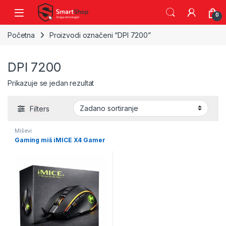
Skip to navigation
Skip to content
0
Početna
Proizvodi označeni “DPI 7200”
DPI 7200
Prikazuje se jedan rezultat
Filters
Miševi
Gaming miš iMICE X4 Gamer