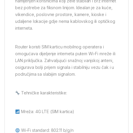
namijenjen korisnicima koji žele stabilan i brz internet
bez potrebe za fiksnom linijom. Idealan je za kuće,
vikendice, poslovne prostore, kamere, kioske i
udaljene lokacije gdje nema kablovskog ili optičkog
interneta.
Router koristi SIM karticu mobilnog operatera i
omogućava dijeljenje interneta putem Wi-Fi mreže ili
LAN priključka. Zahvaljujući snažnoj vanjskoj anteni,
osigurava bolji prijem signala i stabilniju vezu čak i u
područjima sa slabijim signalom.
Tehničke karakteristike:
Mreža: 4G LTE (SIM kartica)
Wi-Fi standard: 802.11 b/g/n