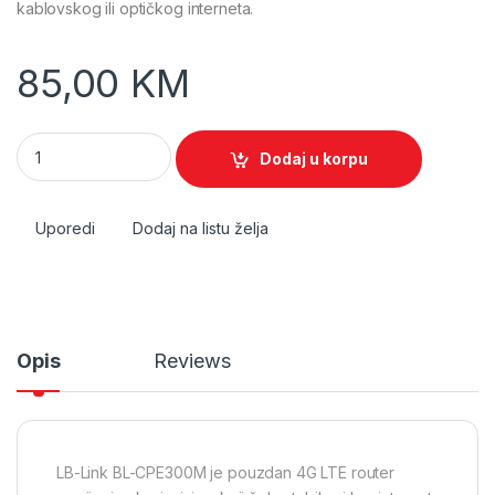
kablovskog ili optičkog interneta.
85,00
KM
4G LTE LB-link Router quantity
Dodaj u korpu
Uporedi
Dodaj na listu želja
Opis
Reviews
LB-Link BL-CPE300M je pouzdan 4G LTE router