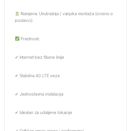
Namjena: Unutrašnja / vanjska montaža (ovisno o
postavci)
Prednosti:
✔ Internet bez fiksne linije
✔ Stabilna 4G LTE veza
✔ Jednostavna instalacija
✔ Idealan za udaljene lokacije
✔ Odličan omjer cijene i performansi