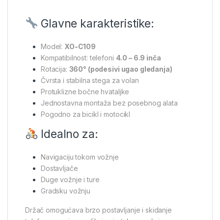
Glavne karakteristike:
Model:
XO-C109
Kompatibilnost: telefoni
4.0 – 6.9 inča
Rotacija:
360° (podesivi ugao gledanja)
Čvrsta i stabilna stega za volan
Protuklizne bočne hvataljke
Jednostavna montaža bez posebnog alata
Pogodno za bicikl i motocikl
Idealno za:
Navigaciju tokom vožnje
Dostavljače
Duge vožnje i ture
Gradsku vožnju
Držač omogućava brzo postavljanje i skidanje