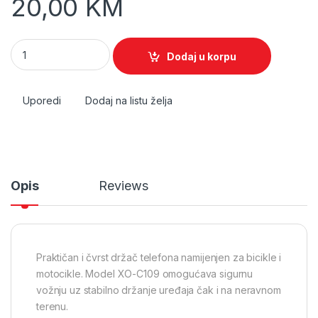
20,00
KM
Držač telefona za bicikl / motor quantity
Dodaj u korpu
Uporedi
Dodaj na listu želja
Opis
Reviews
Praktičan i čvrst držač telefona namijenjen za bicikle i
motocikle. Model XO-C109 omogućava sigurnu
vožnju uz stabilno držanje uređaja čak i na neravnom
terenu.