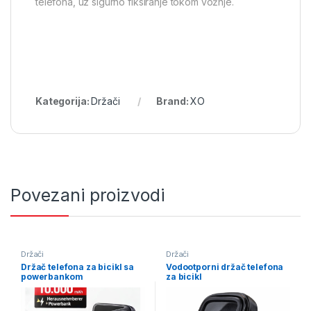
telefona, uz sigurno fiksiranje tokom vožnje.
Kategorija:
Držači
Brand:
XO
Povezani proizvodi
Držači
Držači
Držač telefona za bicikl sa
Vodootporni držač telefona
powerbankom
za bicikl