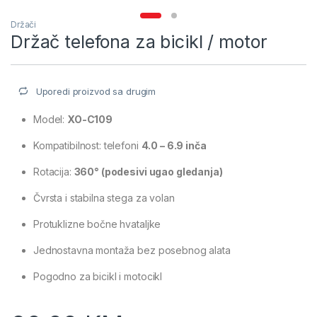
Držači
Držač telefona za bicikl / motor
Uporedi proizvod sa drugim
Model:
XO-C109
Kompatibilnost: telefoni
4.0 – 6.9 inča
Rotacija:
360° (podesivi ugao gledanja)
Čvrsta i stabilna stega za volan
Protuklizne bočne hvataljke
Jednostavna montaža bez posebnog alata
Pogodno za bicikl i motocikl