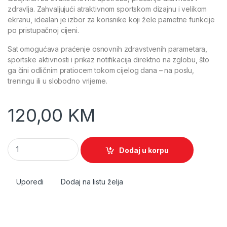
zdravlja. Zahvaljujući atraktivnom sportskom dizajnu i velikom
ekranu, idealan je izbor za korisnike koji žele pametne funkcije
po pristupačnoj cijeni.
Sat omogućava praćenje osnovnih zdravstvenih parametara,
sportske aktivnosti i prikaz notifikacija direktno na zglobu, što
ga čini odličnim pratiocem tokom cijelog dana – na poslu,
treningu ili u slobodno vrijeme.
120,00
KM
F22R ZLA – Pametni sat quantity
Dodaj u korpu
Uporedi
Dodaj na listu želja