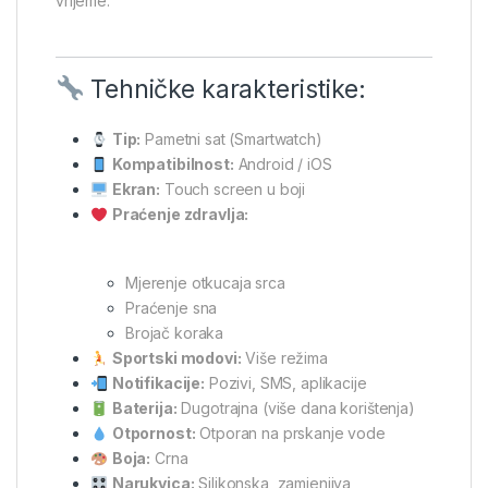
vrijeme.
Tehničke karakteristike:
Tip:
Pametni sat (Smartwatch)
Kompatibilnost:
Android / iOS
Ekran:
Touch screen u boji
Praćenje zdravlja:
Mjerenje otkucaja srca
Praćenje sna
Brojač koraka
Sportski modovi:
Više režima
Notifikacije:
Pozivi, SMS, aplikacije
Baterija:
Dugotrajna (više dana korištenja)
Otpornost:
Otporan na prskanje vode
Boja:
Crna
Narukvica:
Silikonska, zamjenjiva