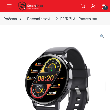
Skip to navigation
Skip to content
0
Početna
Pametni satovi
F22R ZLA – Pametni sat