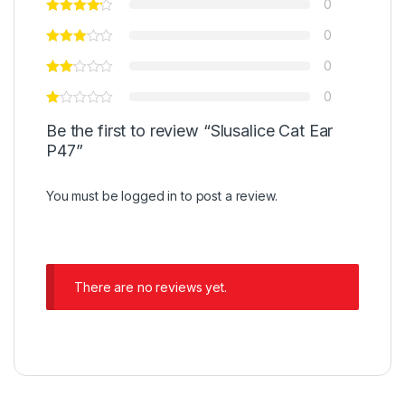
0
0
0
0
Be the first to review “Slusalice Cat Ear
P47”
You must be
logged in
to post a review.
There are no reviews yet.