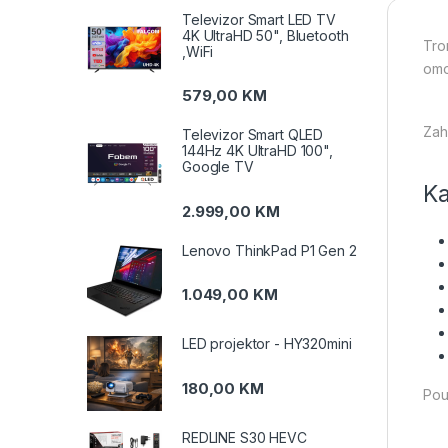
Televizor Smart LED TV
4K UltraHD 50", Bluetooth
Tro
,WiFi
omo
579,00
KM
Zah
Televizor Smart QLED
144Hz 4K UltraHD 100",
Google TV
Ka
2.999,00
KM
Lenovo ThinkPad P1 Gen 2
1.049,00
KM
LED projektor - HY320mini
180,00
KM
Pou
REDLINE S30 HEVC