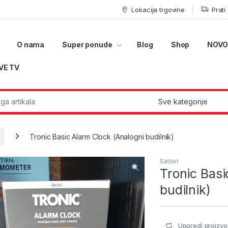
Lokacija trgovine
Prati
O nama
Super ponude
Blog
Shop
NOVO
VE TV
r:
Tronic Basic Alarm Clock (Analogni budilnik)
Satovi
Tronic Basi
budilnik)
Uporedi proizvo