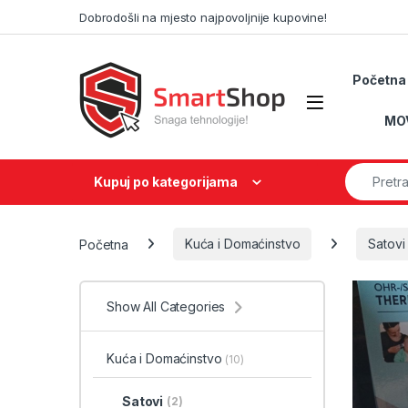
Skip to navigation
Skip to content
Dobrodošli na mjesto najpovoljnije kupovine!
Početna
MO
Search fo
Kupuj po kategorijama
Početna
Kuća i Domaćinstvo
Satovi
Show All Categories
Kuća i Domaćinstvo
(10)
Satovi
(2)