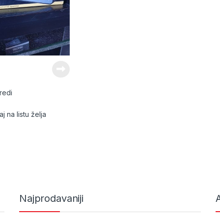
redi
j na listu želja
Najprodavaniji
A