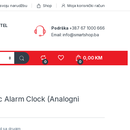
 svoju narudžbu
Shop
Moja korisnički račun
TEL
Podrška
+387 67 1000 666
Email: info@smartshop.ba
0,00
KM
0
0
c Alarm Clock (Analogni
d sa drugim