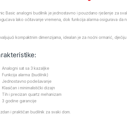
nic Basic analogni budilnik je jednostavno i pouzdano rješenje za sva
gućava lako očitavanje vremena, dok funkcija alarma osigurava da n
valjujući kompaktnim dimenzijama, idealan je za noćni ormarić, dječiju s
rakteristike:
Analogni sat sa 3 kazaljke
Funkcija alarma (budilnik)
Jednostavno podešavanje
Klasičan i minimalistički dizajn
Tih i precizan quartz mehanizam
3 godine garancije
zdan i praktičan budilnik za svaki dom.