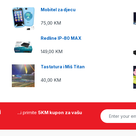
Mobitel za djecu
75,00
KM
Redline IP-80 MAX
149,00
KM
Tastatura i Miš Titan
40,00
KM
i
...i primite
5KM kupon za vašu