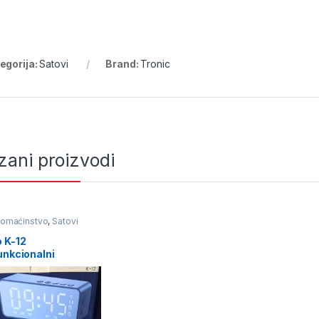
egorija:
Satovi
Brand:
Tronic
zani proizvodi
Domaćinstvo
,
Satovi
 K-12
unkcionalni
oth sat – zvučnik