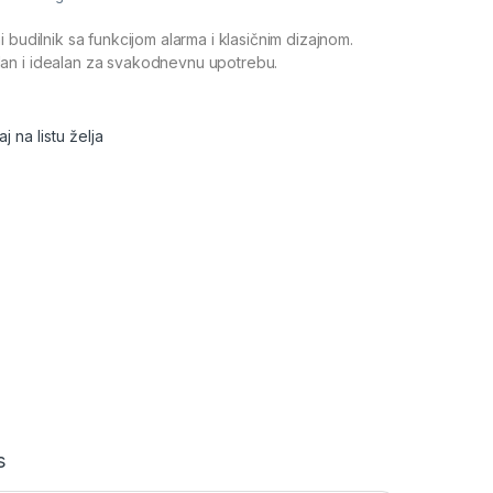
 budilnik sa funkcijom alarma i klasičnim dizajnom.
n i idealan za svakodnevnu upotrebu.
j na listu želja
s