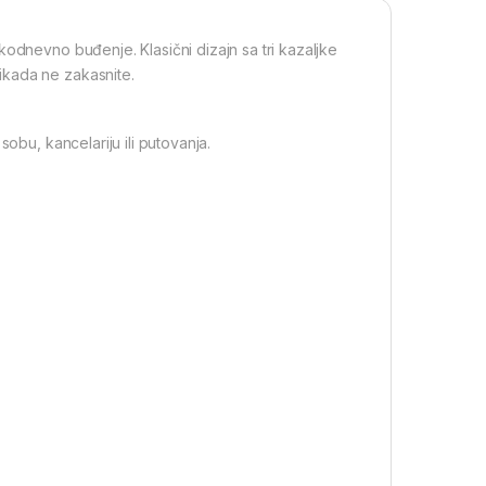
kodnevno buđenje. Klasični dizajn sa tri kazaljke
ikada ne zakasnite.
obu, kancelariju ili putovanja.