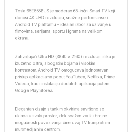
Tesla 65E655BUS je moderan 65-inčni Smart TV koji
donosi 4K UHD rezoluciju, snažne performanse i
Android TV platformu – idealan izbor za uživanje u
filmovima, serijama, sportu i igrama na velikom
ekranu.
Zahvaljujući Ultra HD (3840 × 2160) rezoluciji, slika je
izuzetno oštra, s bogatim bojama i visokim
kontrastom. Android TV omogućava jednostavan
pristup aplikacijama poput YouTubea, Netflixa, Prime
Videoa, kao i instalaciju dodatnih aplikacija putem
Google Play Storea.
Elegantan dizajn s tankim okvirima savršeno se
uklapa u svaki prostor, dok snažan zvuk i brojne
mogućnosti povezivanja čine ovaj TV kompletnim
multimedijalnim centrom.