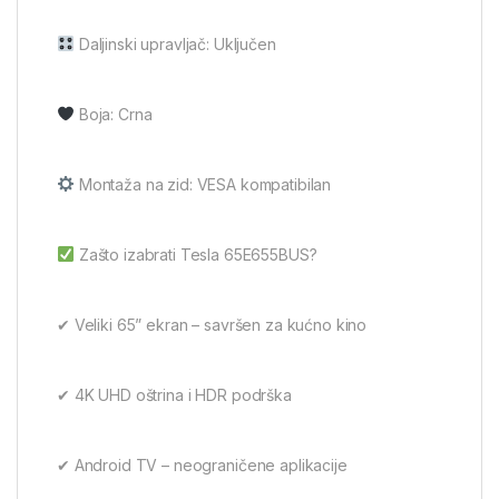
Daljinski upravljač: Uključen
Boja: Crna
Montaža na zid: VESA kompatibilan
Zašto izabrati Tesla 65E655BUS?
✔ Veliki 65” ekran – savršen za kućno kino
✔ 4K UHD oštrina i HDR podrška
✔ Android TV – neograničene aplikacije