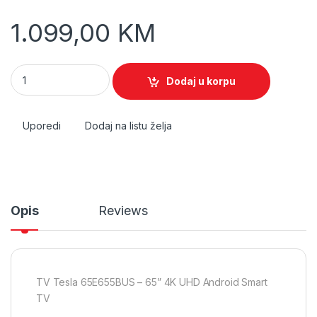
1.099,00
KM
TV Tesla 65 65E655BUS quantity
Dodaj u korpu
Uporedi
Dodaj na listu želja
Opis
Reviews
TV Tesla 65E655BUS – 65” 4K UHD Android Smart
TV