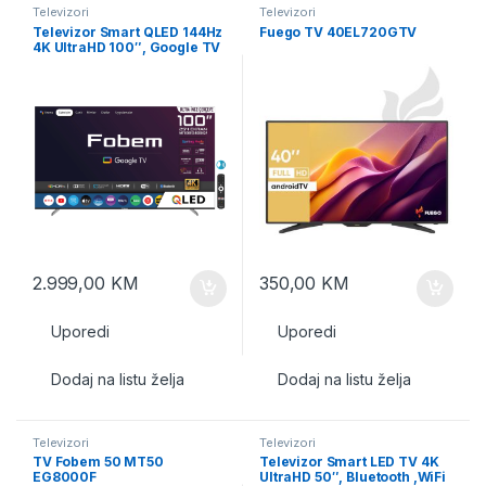
Televizori
Televizori
Televizor Smart QLED 144Hz
Fuego TV 40EL720GTV
4K UltraHD 100″, Google TV
2.999,00
KM
350,00
KM
Uporedi
Uporedi
Dodaj na listu želja
Dodaj na listu želja
Televizori
Televizori
TV Fobem 50 MT50
Televizor Smart LED TV 4K
EG8000F
UltraHD 50″, Bluetooth ,WiFi