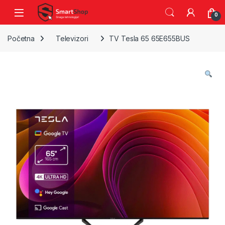
Skip to navigation
Skip to content
0
Početna
Televizori
TV Tesla 65 65E655BUS