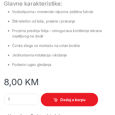
Glavne karakteristike:
Vodootporna i vremenski otporna zaštitna futrola
Štiti telefon od kiše, prašine i prskanja
Prozirna prednja folija – omogućava korištenje ekrana
osjetljivog na dodir
Čvrsta stega za montažu na volan bicikla
Jednostavna instalacija i skidanje
Podesivi ugao gledanja
8,00
KM
Vodootporni držač telefona za bicikl quantity
Dodaj u korpu