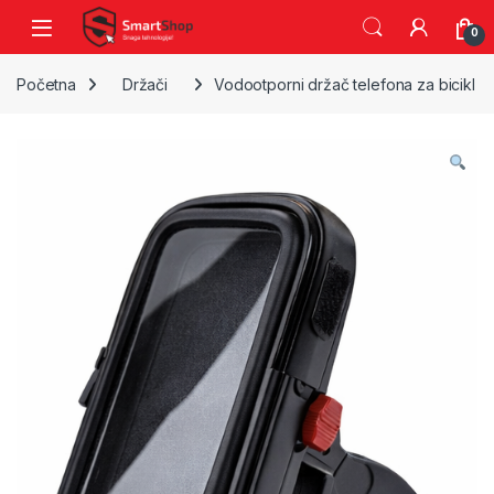
Skip to navigation
Skip to content
0
Početna
Držači
Vodootporni držač telefona za bicikl