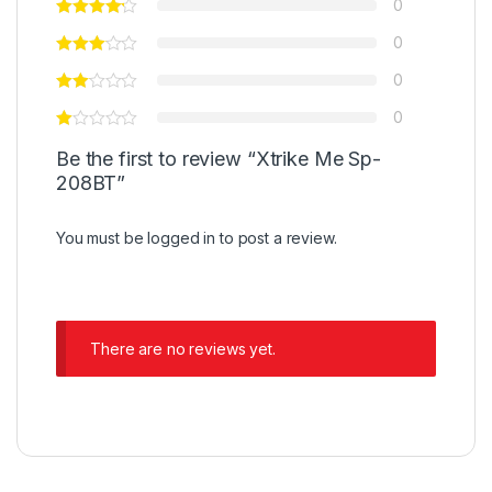
0
0
0
0
Be the first to review “Xtrike Me Sp-
208BT”
You must be
logged in
to post a review.
There are no reviews yet.