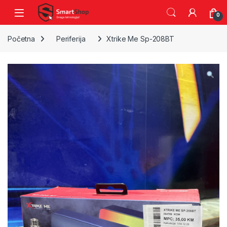
Skip to navigation
Skip to content
0
Početna
Periferija
Xtrike Me Sp-208BT