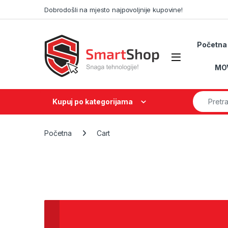
Skip to navigation
Skip to content
Dobrodošli na mjesto najpovoljnije kupovine!
Početna
MO
Search fo
Kupuj po kategorijama
Početna
Cart