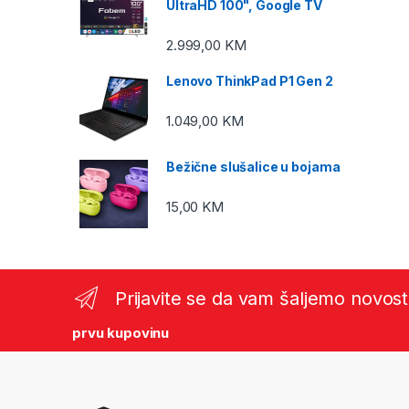
UltraHD 100", Google TV
2.999,00
KM
Lenovo ThinkPad P1 Gen 2
1.049,00
KM
Bežične slušalice u bojama
15,00
KM
Prijavite se da vam šaljemo novost
prvu kupovinu