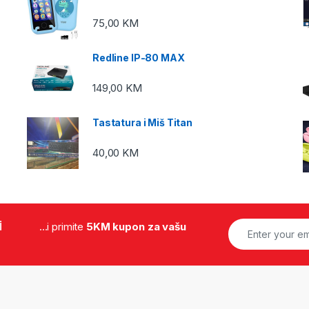
75,00
KM
Redline IP-80 MAX
149,00
KM
Tastatura i Miš Titan
40,00
KM
i
...i primite
5KM kupon za vašu