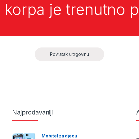
 korpa je trenutno p
Povratak u trgovinu
Najprodavaniji
A
Mobitel za djecu