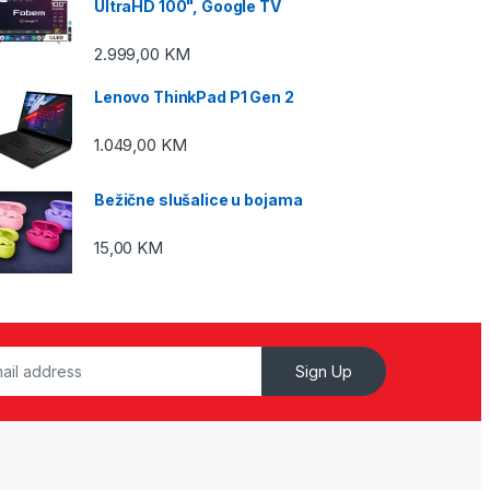
UltraHD 100", Google TV
2.999,00
KM
Lenovo ThinkPad P1 Gen 2
1.049,00
KM
Bežične slušalice u bojama
15,00
KM
Sign Up