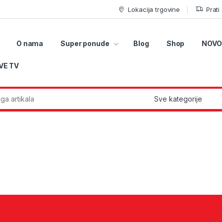
Lokacija trgovine
Prati
O nama
Super ponude
Blog
Shop
NOVO
VE TV
r: