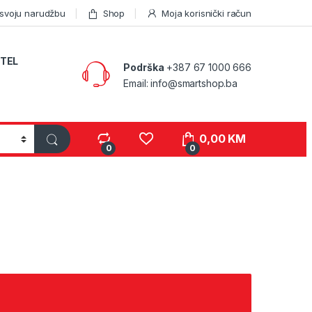
 svoju narudžbu
Shop
Moja korisnički račun
TEL
Podrška
+387 67 1000 666
Email: info@smartshop.ba
0,00
KM
0
0