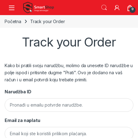
Skip to navigation
Skip to content
0
Početna
Track your Order
Track your Order
Kako bi pratili svoju narudžbu, molimo da unesete ID narudžbe u
polje ispod i pritisnite dugme "Prati". Ovo je dodano na vaš
račun i u email potvrdi koju trebate primiti.
Narudžba ID
Email za naplatu