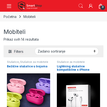
Skip to navigation
Skip to content
0
Početna
Mobiteli
Mobiteli
Prikaz svih 14 rezultata
Filters
Slušalice
,
Slušalice za mobitele
Slušalice za mobitele
Bežične slušalice u bojama
Lightning slušalice
kompatibilne s iPhone
uređajima