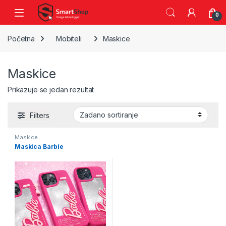
Skip to navigation
Skip to content
0
Početna
Mobiteli
Maskice
Maskice
Prikazuje se jedan rezultat
Filters
Maskice
Maskica Barbie