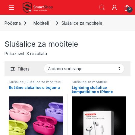
Skip to navigation
Skip to content
0
Početna
Mobiteli
Slušalice za mobitele
Slušalice za mobitele
Prikaz svih 3 rezultata
Filters
Slušalice
,
Slušalice za mobitele
Slušalice za mobitele
Bežične slušalice u bojama
Lightning slušalice
kompatibilne s iPhone
uređajima