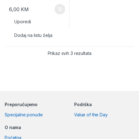
6,00
KM
Uporedi
Dodaj na listu želja
Prikaz svih 3 rezultata
Preporučujemo
Podrška
Specijalne ponude
Value of the Day
O nama
Početna