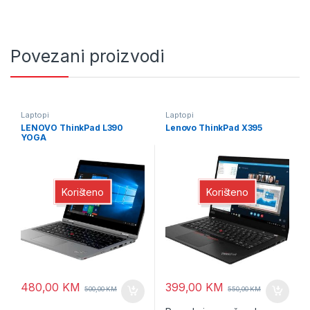
Povezani proizvodi
Laptopi
Laptopi
LENOVO ThinkPad L390
Lenovo ThinkPad X395
YOGA
Korišteno
Korišteno
480,00
KM
399,00
KM
500,00
KM
550,00
KM