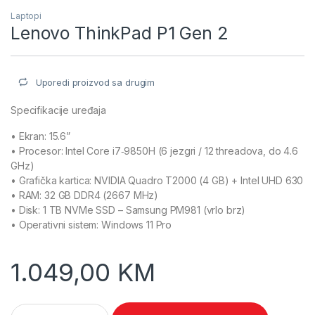
Laptopi
Lenovo ThinkPad P1 Gen 2
Uporedi proizvod sa drugim
Specifikacije uređaja
• Ekran: 15.6”
• Procesor: Intel Core i7‑9850H (6 jezgri / 12 threadova, do 4.6
GHz)
• Grafička kartica: NVIDIA Quadro T2000 (4 GB) + Intel UHD 630
• RAM: 32 GB DDR4 (2667 MHz)
• Disk: 1 TB NVMe SSD – Samsung PM981 (vrlo brz)
• Operativni sistem: Windows 11 Pro
1.049,00
KM
Lenovo ThinkPad P1 Gen 2 quantity