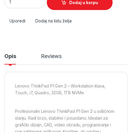
Dodaj u korpu
Uporedi
Dodaj na listu želja
Opis
Reviews
Lenovo ThinkPad P1 Gen 2 – Workstation klasa,
Touch, i7, Quadro, 32GB, 1TB NVMe
Profesionalni Lenovo ThinkPad P1 Gen 2 u odličnom
stanju. Radi brzo, stabilno i pouzdano. Idealan za
grafički dizajn, CAD, video obradu, programiranje i
sve zahtjevne aplikacije. Korišten, ali uredan i