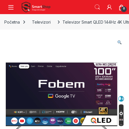
Skip to navigation
Skip to content
0
Početna
Televizori
Televizor Smart QLED 144Hz 4K Ul