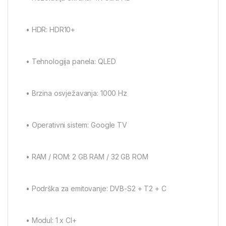
• HDR: HDR10+
• Tehnologija panela: QLED
• Brzina osvježavanja: 1000 Hz
• Operativni sistem: Google TV
• RAM / ROM: 2 GB RAM / 32 GB ROM
• Podrška za emitovanje: DVB-S2 + T2 + C
• Modul: 1 x CI+