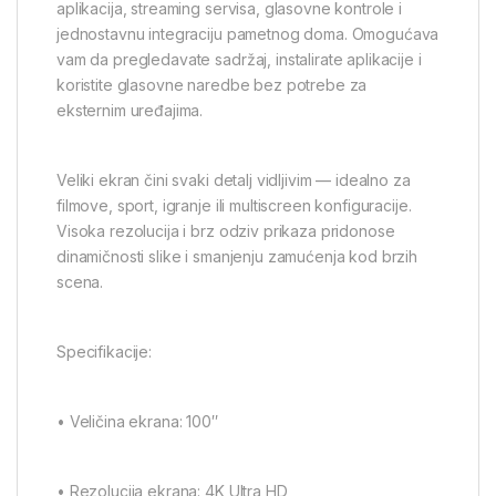
aplikacija, streaming servisa, glasovne kontrole i
jednostavnu integraciju pametnog doma. Omogućava
vam da pregledavate sadržaj, instalirate aplikacije i
koristite glasovne naredbe bez potrebe za
eksternim uređajima.
Veliki ekran čini svaki detalj vidljivim — idealno za
filmove, sport, igranje ili multiscreen konfiguracije.
Visoka rezolucija i brz odziv prikaza pridonose
dinamičnosti slike i smanjenju zamućenja kod brzih
scena.
Specifikacije:
• Veličina ekrana: 100″
• Rezolucija ekrana: 4K Ultra HD