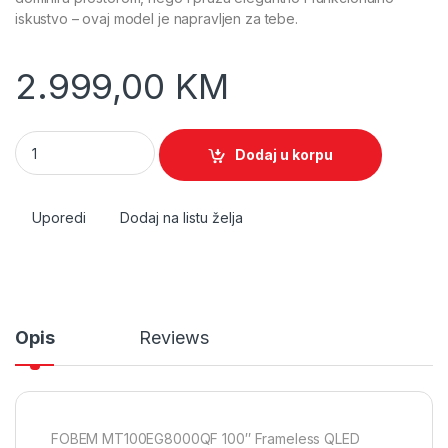
iskustvo – ovaj model je napravljen za tebe.
2.999,00
KM
Televizor Smart QLED 144Hz 4K UltraHD 100", Google TV quan
Dodaj u korpu
Uporedi
Dodaj na listu želja
Opis
Reviews
FOBEM MT100EG8000QF 100″ Frameless QLED