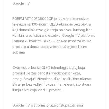
Google TV
FOBEM MT100EG8000QF je izuzetno impresivan
televizor sa 100-inčnim QLED ekranom bez okvira,
koji donosi iskustvo gledanja na nivou kućnog kina.
Kombinira sofisticiranu estetiku, Google TV platformu
i vrhunsku kvalitetu slike — idealan izbor za velike
prostore u domu, poslovnim okruženjima ili kino
sobama.
Ovaj model koristi QLED tehnologiju boja, koja
produbljuje zasićenost i preciznost prikaza,
omogućavajući živopisne slike i realistične nijanse.
Ekran je bez vidljivih okvira (frameless), što stvara
iluziju slike koja lebdi u prostoru.
Google TV platforma pruža pristup stotinama