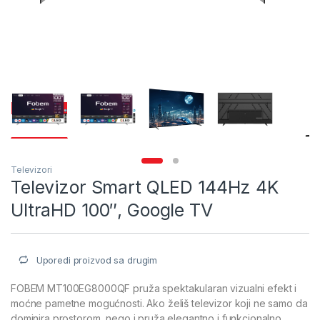
Televizori
Televizor Smart QLED 144Hz 4K
UltraHD 100″, Google TV
Uporedi proizvod sa drugim
FOBEM MT100EG8000QF pruža spektakularan vizualni efekt i
moćne pametne mogućnosti. Ako želiš televizor koji ne samo da
dominira prostorom, nego i pruža elegantno i funkcionalno