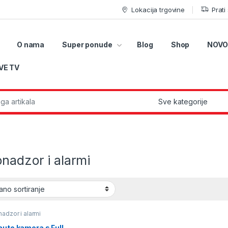
Lokacija trgovine
Prati
O nama
Super ponude
Blog
Shop
NOVO
VE TV
r:
nadzor i alarmi
adzor i alarmi
auto kamera s Full