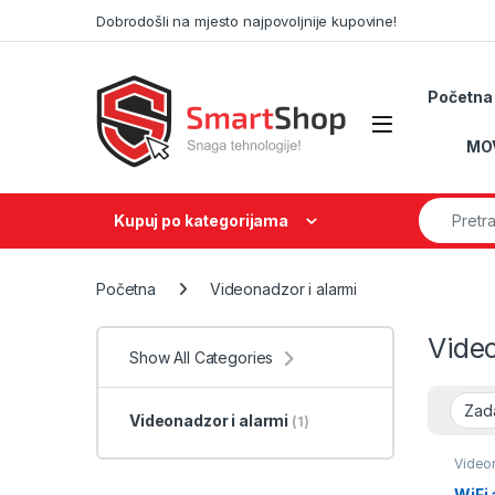
Skip to navigation
Skip to content
Dobrodošli na mjesto najpovoljnije kupovine!
Početna
MO
Search fo
Kupuj po kategorijama
Početna
Videonadzor i alarmi
Video
Show All Categories
Videonadzor i alarmi
(1)
Videon
WiFi 