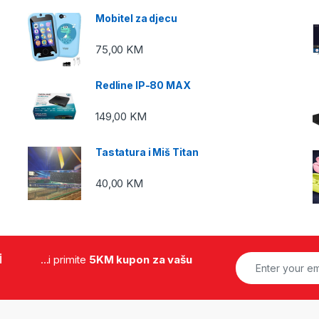
Mobitel za djecu
75,00
KM
Redline IP-80 MAX
149,00
KM
Tastatura i Miš Titan
40,00
KM
i
...i primite
5KM kupon za vašu