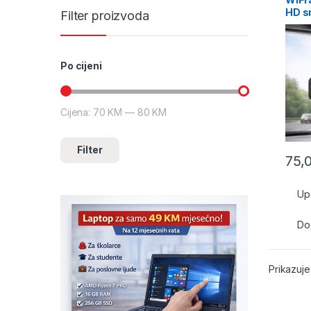
HD s
Filter proizvoda
Po cijeni
Cijena:
70 KM
—
80 KM
Minimalna cijena
Maksimalna cijena
Filter
75,
Up
Dod
Prikazuje