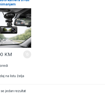
nimanjem
00
KM
oredi
aj na listu želja
 se jedan rezultat