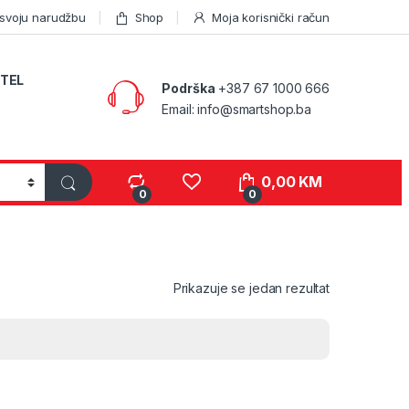
 svoju narudžbu
Shop
Moja korisnički račun
TEL
Podrška
+387 67 1000 666
Email: info@smartshop.ba
0,00
KM
0
0
Prikazuje se jedan rezultat