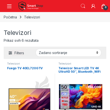
Skip to navigation
Skip to content
0
Početna
Televizori
Televizori
Prikaz svih 6 rezultata
Filters
Televizori
Televizori
Fuego TV 40EL720GTV
Televizor Smart LED TV 4K
UltraHD 50″, Bluetooth ,WiFi