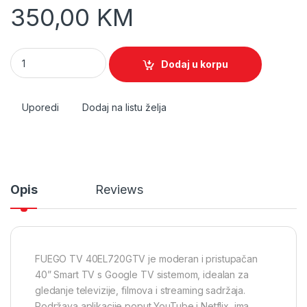
350,00
KM
Fuego TV 40EL720GTV quantity
Dodaj u korpu
Uporedi
Dodaj na listu želja
Opis
Reviews
FUEGO TV 40EL720GTV je moderan i pristupačan
40” Smart TV s Google TV sistemom, idealan za
gledanje televizije, filmova i streaming sadržaja.
Podržava aplikacije poput YouTube i Netflix, ima