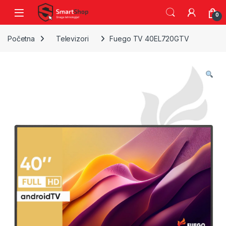
Skip to navigation
Skip to content
0
Početna
Televizori
Fuego TV 40EL720GTV