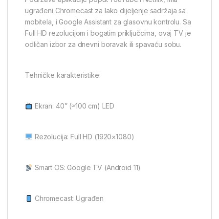
ugrađeni Chromecast za lako dijeljenje sadržaja sa
mobitela, i Google Assistant za glasovnu kontrolu. Sa
Full HD rezolucijom i bogatim priključcima, ovaj TV je
odličan izbor za dnevni boravak ili spavaću sobu.
Tehničke karakteristike:
Ekran: 40” (≈100 cm) LED
Rezolucija: Full HD (1920×1080)
Smart OS: Google TV (Android 11)
Chromecast: Ugrađen