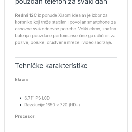
pouzdan telefon za svaki dan
Redmi 12C
iz ponude
Xiaomi
idealan je izbor za
korisnike koji traže stabilan i povoljan smartphone za
osnovne svakodnevne potrebe. Veliki ekran, snažna
baterija i pouzdane performanse čine ga odličnim za
pozive, poruke, društvene mreže i video sadržaje.
Tehničke karakteristike
Ekran:
6.71″ IPS LCD
Rezolucija: 1650 × 720 (HD+)
Procesor: