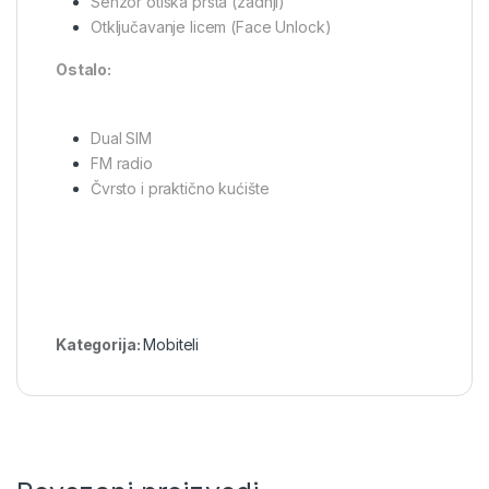
Senzor otiska prsta (zadnji)
Otključavanje licem (Face Unlock)
Ostalo:
Dual SIM
FM radio
Čvrsto i praktično kućište
Kategorija:
Mobiteli