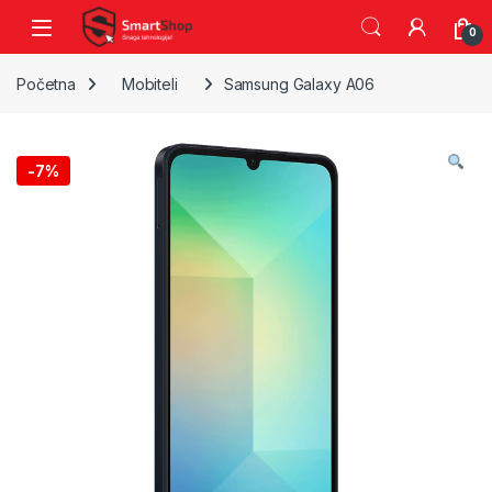
Skip to navigation
Skip to content
0
Početna
Mobiteli
Samsung Galaxy A06
-
7%