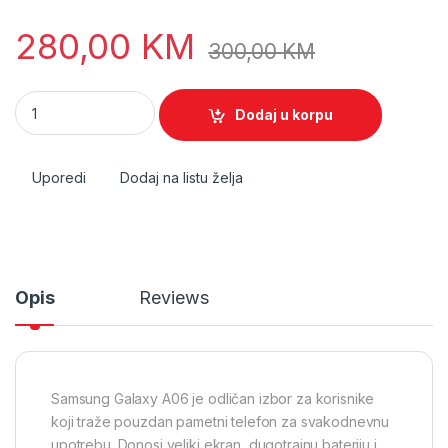
280,00
KM
300,00
KM
Samsung Galaxy A06 quantity
Dodaj u korpu
Uporedi
Dodaj na listu želja
Opis
Reviews
Samsung Galaxy A06 je odličan izbor za korisnike
koji traže pouzdan pametni telefon za svakodnevnu
upotrebu. Donosi veliki ekran, dugotrajnu bateriju i