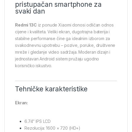
pristupačan smartphone za
svaki dan
Redmi 13C
iz ponude
Xiaomi
donosi odličan odnos
cijene i kvaliteta. Veliki ekran, dugotrajna baterija i
stabilne performanse čine ga idealnim izborom za
svakodnevnu upotrebu – pozive, poruke, društvene
mreže i gledanje video sadržaja. Moderan dizajn i
jednostavan Android sistem pružaju ugodno
korisničko iskustvo.
Tehničke karakteristike
Ekran:
6.74″ IPS LCD
Rezolucija: 1600 × 720 (HD+)