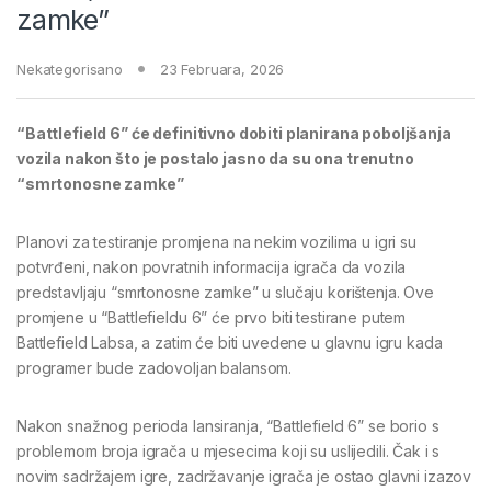
zamke”
Nekategorisano
23 Februara, 2026
“Battlefield 6” će definitivno dobiti planirana poboljšanja
vozila nakon što je postalo jasno da su ona trenutno
“smrtonosne zamke”
Planovi za testiranje promjena na nekim vozilima u igri su
potvrđeni, nakon povratnih informacija igrača da vozila
predstavljaju “smrtonosne zamke” u slučaju korištenja. Ove
promjene u “Battlefieldu 6” će prvo biti testirane putem
Battlefield Labsa, a zatim će biti uvedene u glavnu igru ​​kada
programer bude zadovoljan balansom.
Nakon snažnog perioda lansiranja, “Battlefield 6” se borio s
problemom broja igrača u mjesecima koji su uslijedili. Čak i s
novim sadržajem igre, zadržavanje igrača je ostao glavni izazov