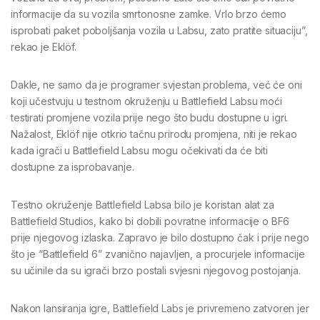
informacije da su vozila smrtonosne zamke. Vrlo brzo ćemo
isprobati paket poboljšanja vozila u Labsu, zato pratite situaciju”,
rekao je Eklöf.
Dakle, ne samo da je programer svjestan problema, već će oni
koji učestvuju u testnom okruženju u Battlefield Labsu moći
testirati promjene vozila prije nego što budu dostupne u igri.
Nažalost, Eklöf nije otkrio tačnu prirodu promjena, niti je rekao
kada igrači u Battlefield Labsu mogu očekivati ​​da će biti
dostupne za isprobavanje.
Testno okruženje Battlefield Labsa bilo je koristan alat za
Battlefield Studios, kako bi dobili povratne informacije o BF6
prije njegovog izlaska. Zapravo je bilo dostupno čak i prije nego
što je “Battlefield 6” zvanično najavljen, a procurjele informacije
su učinile da su igrači brzo postali svjesni njegovog postojanja.
Nakon lansiranja igre, Battlefield Labs je privremeno zatvoren jer