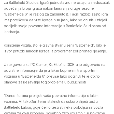
za Battlefield Studios. Igrači jednostavno ne ostaju, a nedostatak
povećanja broja igrača nakon lansiranja druge sezone
“Battlefielda 6” je razlog za zabrinutost. Tačni razlozi zašto igra
ima poteškoća da vrati igrače nisu jasni, iako se oni nisu stidjeli
podijeliti svoje povratne informacije s Battlefield Studiosom od
lansiranja.
Korištenje vozila, što je glavna stvar u seriji “Battlefield”, bilo je
izvor pritužbi mnogih igrača, a programer želi pronaći rješenje.
U razgovoru za PC Gamer, Kit Eklöf iz DICE-a je odgovorio na
povratne informacije da je u lakim kopnenim transportnim
vozilima u “Battlefieldu 6” previše lako poginuti te je otkrio
planove za rješavanje tog problema u budućnosti.
“Danas ću timu prenijeti vaše povratne informacije o lakim
vozilima. Ali također želim istaknuti da uskoro slijedi test u
Battlefield Labsu, gdje ćemo testirati neka poboljšanja vozila
vezana za ovaj problem, posebno zato što smo čuli povratne