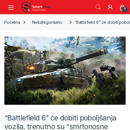
Skip to navigation
Skip to content
0
Početna
Nekategorisano
“Battlefield 6” će dobiti pob
“Battlefield 6” će dobiti poboljšanja
vozila, trenutno su “smrtonosne