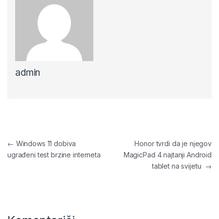
admin
Navigacija članaka
←
Windows 11 dobiva
Honor tvrdi da je njegov
ugrađeni test brzine interneta
MagicPad 4 najtanji Android
tablet na svijetu
→