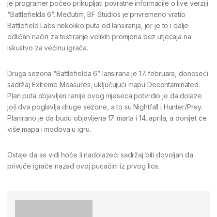
je programer počeo prikupljati povratne informacije o live verziji
“Battlefielda 6”. Međutim, BF Studios je privremeno vratio
Battlefield Labs nekoliko puta od lansiranja, jer je to i dalje
odličan način za testiranje velikih promjena bez utjecaja na
iskustvo za većinu igrača.
Druga sezona “Battlefielda 6” lansirana je 17. februara, donoseći
sadržaj Extreme Measures, uključujući mapu Decontaminated.
Plan puta objavljen ranije ovog mjeseca potvrdio je da dolaze
još dva poglavlja druge sezone, a to su Nightfall i Hunter/Prey.
Planirano je da budu objavljena 17. marta i 14. aprila, a donijet će
više mapa i modova u igru.
Ostaje da se vidi hoće li nadolazeći sadržaj biti dovoljan da
privuče igrače nazad ovoj pucačini iz prvog lica.