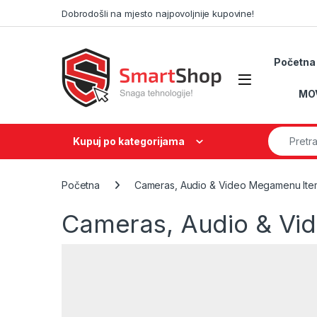
Skip to navigation
Skip to content
Dobrodošli na mjesto najpovoljnije kupovine!
Početna
MO
Search fo
Kupuj po kategorijama
Početna
Cameras, Audio & Video Megamenu Ite
Cameras, Audio & Vi