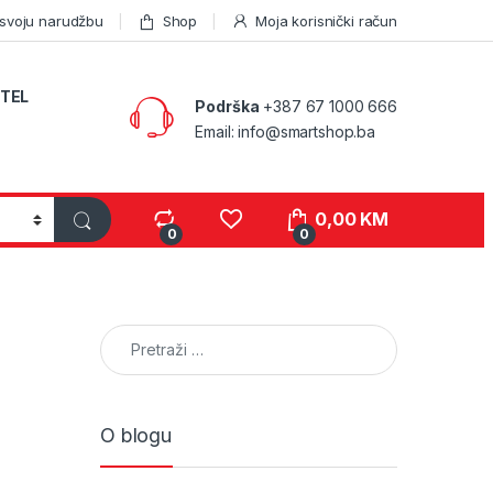
 svoju narudžbu
Shop
Moja korisnički račun
TEL
Podrška
+387 67 1000 666
Email: info@smartshop.ba
0,00
KM
0
0
Pretraga:
O blogu