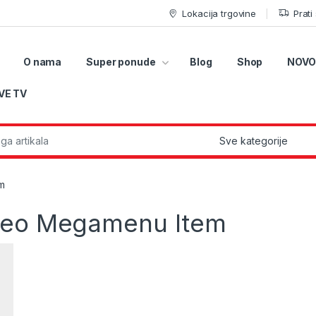
Lokacija trgovine
Prati
O nama
Super ponude
Blog
Shop
NOVO
VE TV
r:
m
deo Megamenu Item