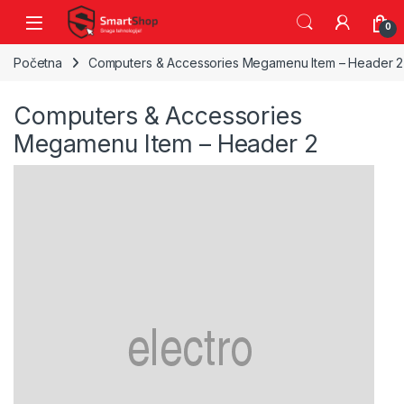
Skip to navigation
Skip to content
0
Početna
Computers & Accessories Megamenu Item – Header 2
Computers & Accessories
Megamenu Item – Header 2