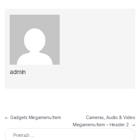
admin
Navigacija članaka
←
Gadgets Megamenu Item
Cameras, Audio & Video
Megamenu Item – Header 2
→
Pretraga: