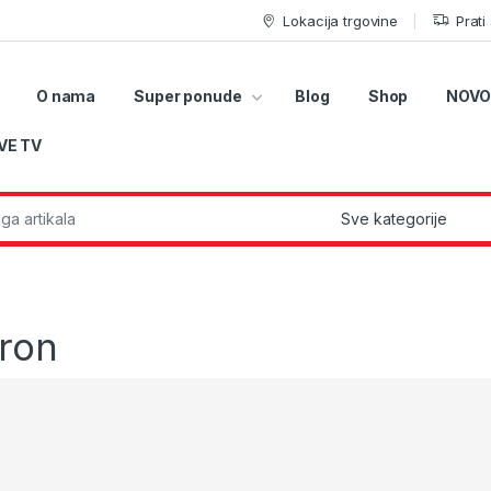
Lokacija trgovine
Prati
O nama
Super ponude
Blog
Shop
NOVO
VE TV
r:
ron