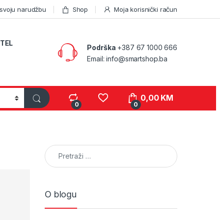
 svoju narudžbu
Shop
Moja korisnički račun
TEL
Podrška
+387 67 1000 666
Email: info@smartshop.ba
0,00
KM
0
0
Pretraga:
O blogu