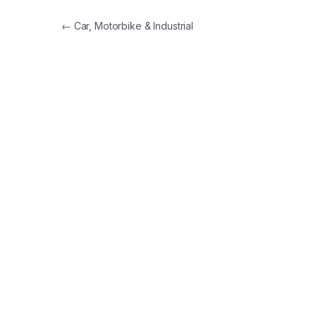
Navigacija članaka
←
Car, Motorbike & Industrial