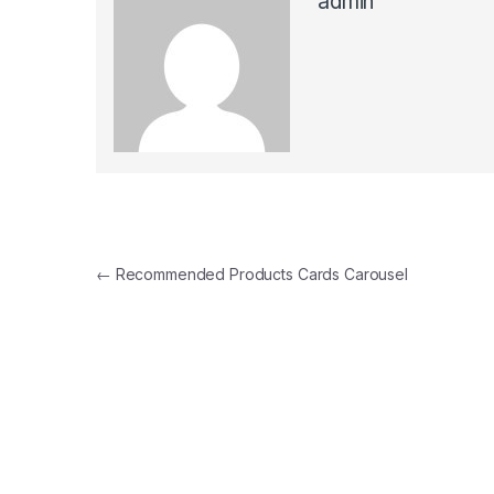
admin
Navigacija članaka
←
Recommended Products Cards Carousel