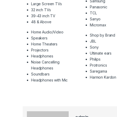
Samsung
Large Screen TVs
Panasonic
32 inch TVs
TCL
39-43 inch TV
Sanyo
48 & Above
Micromax
Home Audio/Video
Shop by Brand
Speakers
JBL
Home Theaters
Sony
Projectors
Ultimate ears
Headphones
Philips
Noise Cancelling
Protronics
Headphones
Saregama
Soundbars
Harmon Kardon
Headphones with Mic