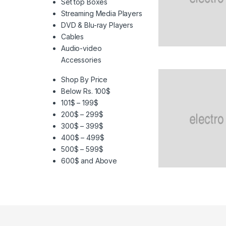
Set top Boxes
Streaming Media Players
DVD & Blu-ray Players
Cables
Audio-video
Accessories
Shop By Price
Below Rs. 100$
101$ – 199$
200$ – 299$
300$ – 399$
400$ – 499$
500$ – 599$
600$ and Above