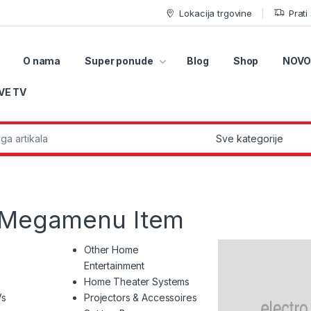
Lokacija trgovine
Prati
O nama
Super ponude
Blog
Shop
NOVO
VE TV
r:
h Megamenu Item
Other Home
Entertainment
Home Theater Systems
Vs
Projectors & Accessoires