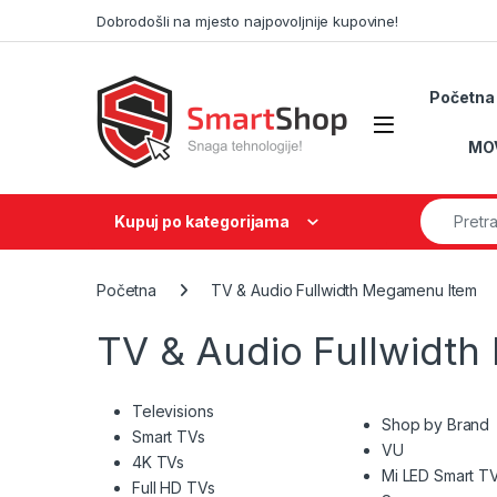
Skip to navigation
Skip to content
Dobrodošli na mjesto najpovoljnije kupovine!
Početna
MO
Search fo
Kupuj po kategorijama
Početna
TV & Audio Fullwidth Megamenu Item
TV & Audio Fullwidt
Televisions
Shop by Brand
Smart TVs
VU
4K TVs
Mi LED Smart T
Full HD TVs