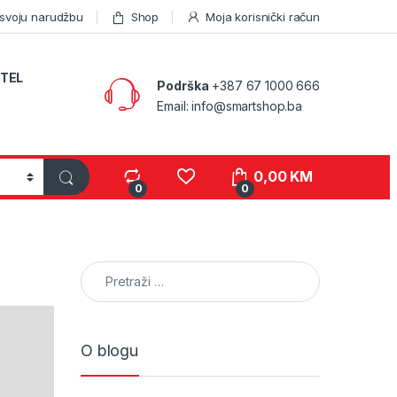
 svoju narudžbu
Shop
Moja korisnički račun
TEL
Podrška
+387 67 1000 666
Email: info@smartshop.ba
0,00
KM
0
0
Pretraga:
O blogu