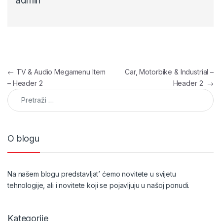
admin
Navigacija članaka
←
TV & Audio Megamenu Item
Car, Motorbike & Industrial –
– Header 2
Header 2
→
Pretraga:
O blogu
Na našem blogu predstavljat’ ćemo novitete u svijetu
tehnologije, ali i novitete koji se pojavljuju u našoj ponudi.
Kategorije