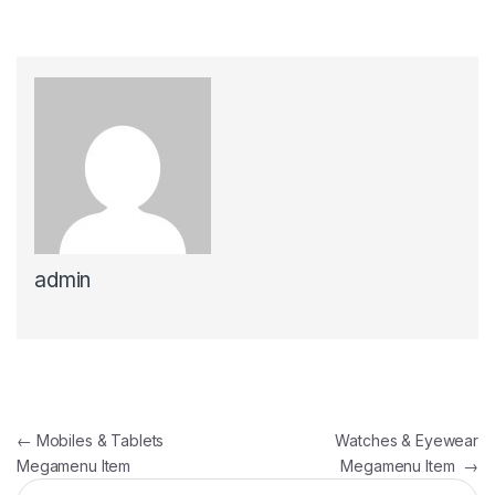
admin
Navigacija članaka
←
Mobiles & Tablets
Watches & Eyewear
Megamenu Item
Megamenu Item
→
Pretraga: