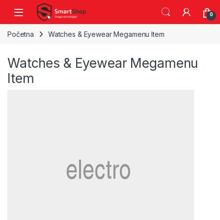
Skip to navigation
Skip to content
0
Početna
Watches & Eyewear Megamenu Item
Watches & Eyewear Megamenu
Item