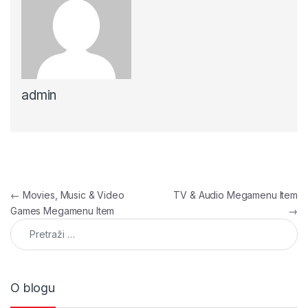
admin
Navigacija članaka
←
Movies, Music & Video
TV & Audio Megamenu Item
Games Megamenu Item
→
Pretraga:
O blogu