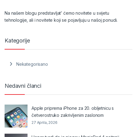
Na našem blogu predstavljat’ ćemo novitete u svijetu
tehnologije, ali i novitete koji se pojavljuju u našoj ponudi.
Kategorije
Nekategorisano
Nedavni članci
Apple priprema iPhone za 20. obljetnicu s
četverostruko zakrivljenim zaslonom
27 Aprila, 2026