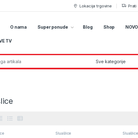
Lokacija trgovine
Prati
O nama
Super ponude
Blog
Shop
NOVO
VE TV
r:
lice
ice
Sluašlice
Sluašlic