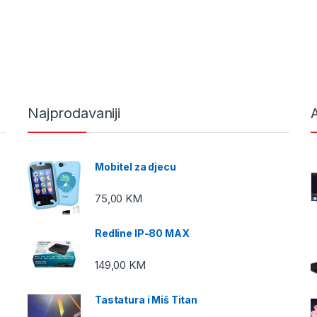
Najprodavaniji
A
Mobitel za djecu
75,00
KM
Redline IP-80 MAX
149,00
KM
Tastatura i Miš Titan