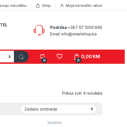
 svoju narudžbu
Shop
Moja korisnički račun
TEL
Podrška
+387 67 1000 666
Email: info@smartshop.ba
0,00
KM
0
0
Prikaz svih 4 rezultata
e
Sluašlice