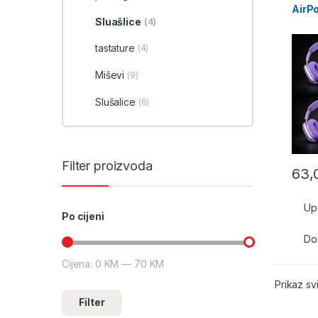
AirP
Sluašlice
(4)
tastature
(4)
Miševi
(9)
Slušalice
(6)
Filter proizvoda
63,
Up
Po cijeni
Dod
Cijena:
0 KM
—
70 KM
Minimalna cijena
Maksimalna cijena
Prikaz sv
Filter