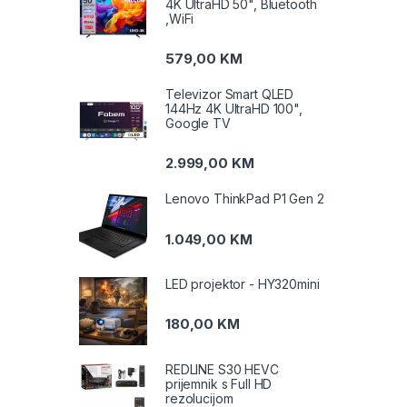
4K UltraHD 50", Bluetooth
,WiFi
579,00
KM
Televizor Smart QLED
144Hz 4K UltraHD 100",
Google TV
2.999,00
KM
Lenovo ThinkPad P1 Gen 2
1.049,00
KM
LED projektor - HY320mini
180,00
KM
REDLINE S30 HEVC
prijemnik s Full HD
rezolucijom