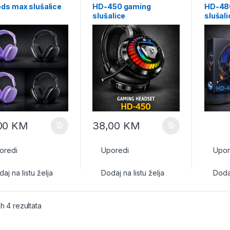
ods max slušalice
HD-450 gaming
HD-48
slušalice
slušali
00
KM
38,00
KM
oredi
Uporedi
Upor
aj na listu želja
Dodaj na listu želja
Dodaj
ih 4 rezultata