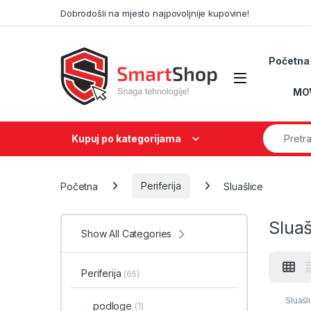
Skip to navigation
Skip to content
Dobrodošli na mjesto najpovoljnije kupovine!
Početna
MO
Search fo
Kupuj po kategorijama
Početna
Periferija
Sluašlice
Sluaš
Show All Categories
Periferija
(65)
Sluašl
podloge
(1)