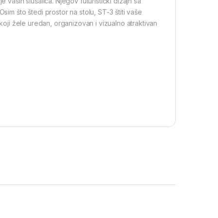
 vaših slušalica. Njegov futuristički dizajn sa
sim što štedi prostor na stolu, ST-3 štiti vaše
 koji žele uredan, organizovan i vizualno atraktivan