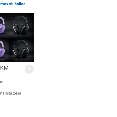
 max slušalice
0
KM
di
na listu želja