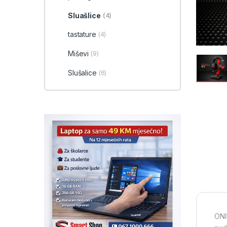
Sluašlice
(4)
tastature
(4)
Miševi
(9)
Slušalice
(6)
ONIK