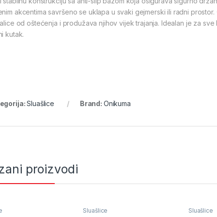
 stabilnu konstrukciju sa anti-slip bazom koja osigurava sigurno držanje
enim akcentima savršeno se uklapa u svaki gejmerski ili radni prostor. O
šalice od oštećenja i produžava njihov vijek trajanja. Idealan je za sve
i kutak.
egorija:
Sluašlice
Brand:
Onikuma
zani proizvodi
e
Sluašlice
Sluašlice