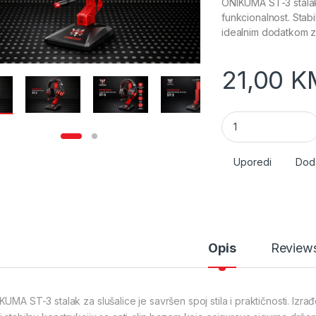
ONIKUMA ST-3 stalak
funkcionalnost. Stabil
idealnim dodatkom z
21,00
K
ONIKUMA ST-3 stala
Uporedi
Doda
Opis
Review
UMA ST-3 stalak za slušalice je savršen spoj stila i praktičnosti. Izrađe