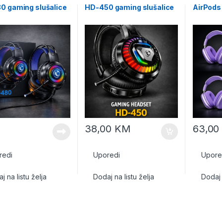
0 gaming slušalice
HD-450 gaming slušalice
AirPods
38,00
KM
63,0
redi
Uporedi
Upore
j na listu želja
Dodaj na listu želja
Dodaj 