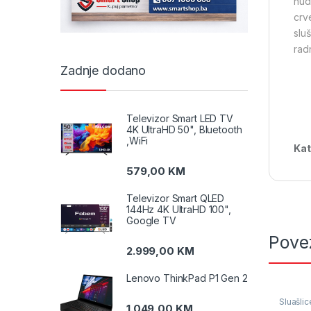
nudi
crv
slu
radn
Zadnje dodano
Televizor Smart LED TV
4K UltraHD 50", Bluetooth
,WiFi
Kat
579,00
KM
Televizor Smart QLED
144Hz 4K UltraHD 100",
Google TV
Pove
2.999,00
KM
Lenovo ThinkPad P1 Gen 2
Sluašlic
1.049,00
KM