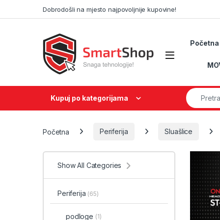
Skip to navigation
Skip to content
Dobrodošli na mjesto najpovoljnije kupovine!
Početna
MO
Search fo
Kupuj po kategorijama
Početna
Periferija
Sluašlice
Show All Categories
Periferija
(65)
podloge
(1)