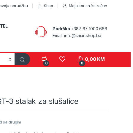
 svoju narudžbu
Shop
Moja korisnički račun
TEL
Podrška
+387 67 1000 666
Email: info@smartshop.ba
0,00
KM
0
0
-3 stalak za slušalice
d sa drugim