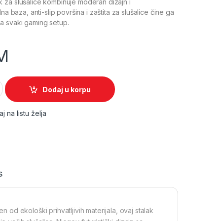
 za slušalice kombinuje moderan dizajn i
na baza, anti-slip površina i zaštita za slušalice čine ga
a svaki gaming setup.
M
k za slušalice quantity
Dodaj u korpu
j na listu želja
s
n od ekološki prihvatljivih materijala, ovaj stalak