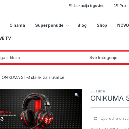
Lokacija trgovine
Prati
O nama
Super ponude
Blog
Shop
NOVO
VE TV
r:
ONIKUMA ST-3 stalak za slušalice
Sluašlice
ONIKUMA ST
Uporedi proizvo