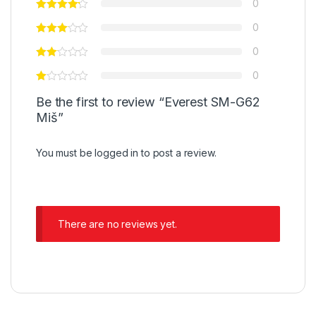
0
0
0
0
Be the first to review “Everest SM-G62
Miš”
You must be
logged in
to post a review.
There are no reviews yet.