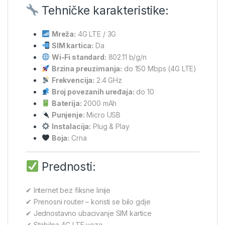
Tehničke karakteristike:
Mreža:
4G LTE / 3G
SIM kartica:
Da
Wi-Fi standard:
802.11 b/g/n
Brzina preuzimanja:
do 150 Mbps (4G LTE)
Frekvencija:
2.4 GHz
Broj povezanih uređaja:
do 10
Baterija:
2000 mAh
Punjenje:
Micro USB
Instalacija:
Plug & Play
Boja:
Crna
Prednosti:
✔ Internet bez fiksne linije
✔ Prenosni router – koristi se bilo gdje
✔ Jednostavno ubacivanje SIM kartice
✔ Stabilna 4G LTE veza