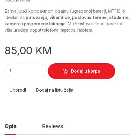
Zahvaljujući kompaktnom dizajnu i ugrađenoj bateriji, MT110 je
idealan za
putovanja, vikendice, poslovne terene, studente,
kamere i privremene lokacije
. Može istovremeno povezati
više uređaja poput telefona, laptopa i tableta.
85,00
KM
Mercusys 4G LTE Wi-Fi Router quantity
Dodaj u korpu
Uporedi
Dodaj na listu želja
Opis
Reviews