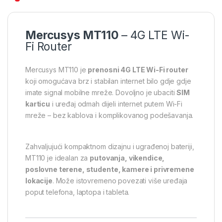
Mercusys MT110
– 4G LTE Wi-
Fi Router
Mercusys MT110 je
prenosni 4G LTE Wi-Fi router
koji omogućava brz i stabilan internet bilo gdje gdje
imate signal mobilne mreže. Dovoljno je ubaciti
SIM
karticu
i uređaj odmah dijeli internet putem Wi-Fi
mreže – bez kablova i komplikovanog podešavanja.
Zahvaljujući kompaktnom dizajnu i ugrađenoj bateriji,
MT110 je idealan za
putovanja, vikendice,
poslovne terene, studente, kamere i privremene
lokacije
. Može istovremeno povezati više uređaja
poput telefona, laptopa i tableta.