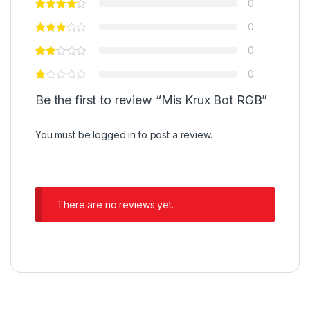
0
0
0
0
Be the first to review “Mis Krux Bot RGB”
You must be
logged in
to post a review.
There are no reviews yet.