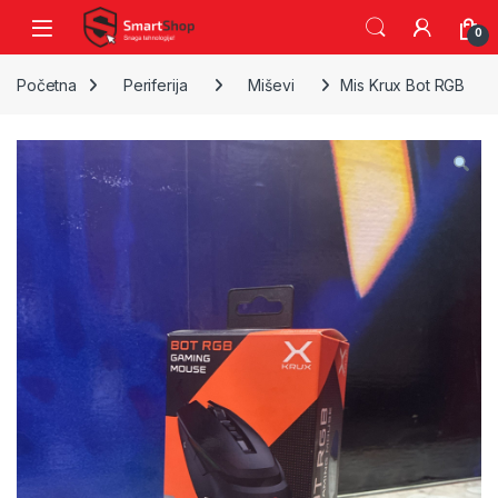
Skip to navigation
Skip to content
0
Početna
Periferija
Miševi
Mis Krux Bot RGB