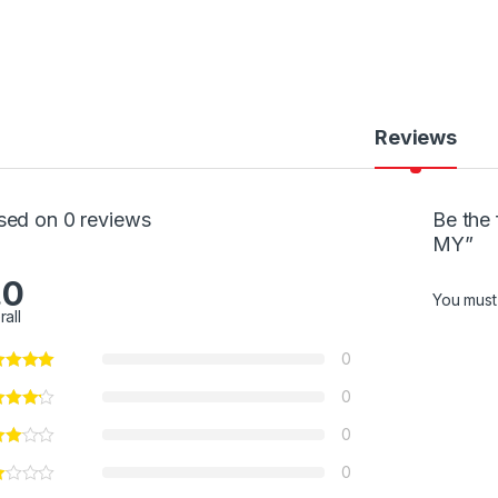
Reviews
sed on 0 reviews
Be the 
MY”
.0
You mus
rall
0
0
0
0