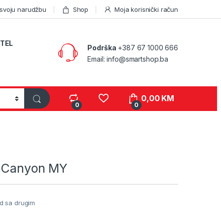
 svoju narudžbu
Shop
Moja korisnički račun
TEL
Podrška
+387 67 1000 666
Email: info@smartshop.ba
0,00
KM
0
0
i Canyon MY
d sa drugim