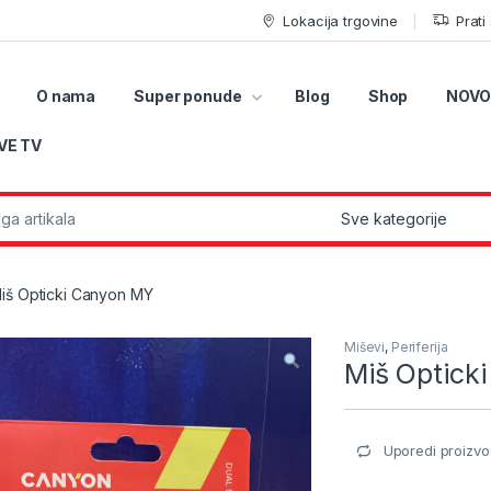
Lokacija trgovine
Prati
O nama
Super ponude
Blog
Shop
NOVO
VE TV
r:
iš Opticki Canyon MY
Miševi
,
Periferija
Miš Optick
Uporedi proizvo