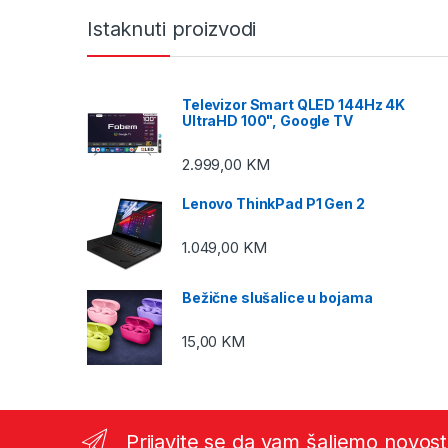
Istaknuti proizvodi
Televizor Smart QLED 144Hz 4K
UltraHD 100", Google TV
2.999,00
KM
Lenovo ThinkPad P1 Gen 2
1.049,00
KM
Bežične slušalice u bojama
15,00
KM
Prijavite se da vam šaljemo novost