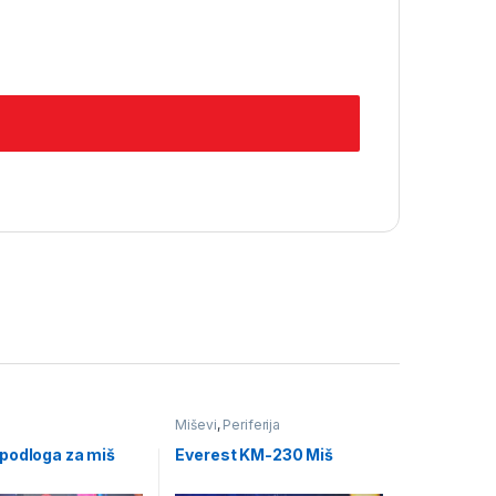
Miševi
,
Periferija
podloga za miš
Everest KM-230 Miš