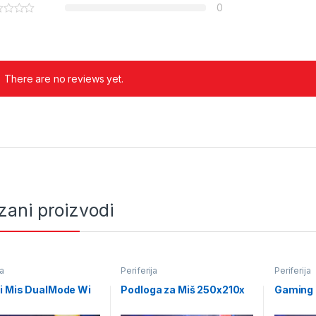
0
There are no reviews yet.
zani proizvodi
ja
Periferija
Periferija
i Mis DualMode Wi
Podloga za Miš 250x210x
Gaming 