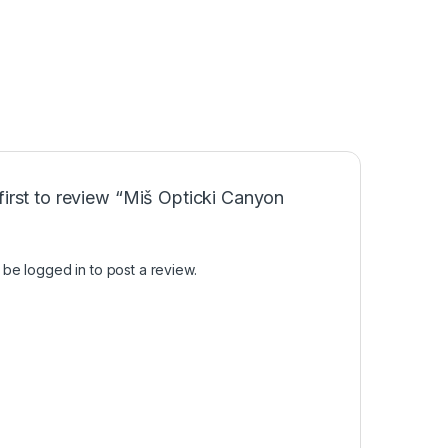
first to review “Miš Opticki Canyon
t be
logged in
to post a review.