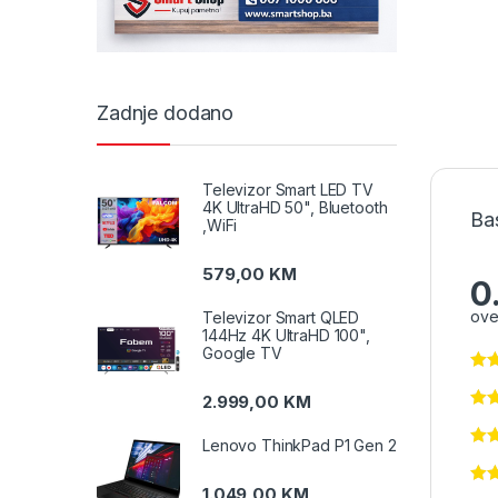
Zadnje dodano
Televizor Smart LED TV
4K UltraHD 50", Bluetooth
Ba
,WiFi
579,00
KM
0
ove
Televizor Smart QLED
144Hz 4K UltraHD 100",
Google TV
2.999,00
KM
Lenovo ThinkPad P1 Gen 2
1.049,00
KM