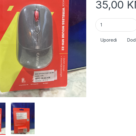
35,00
K
Miš Opticki Canyon
Uporedi
Doda