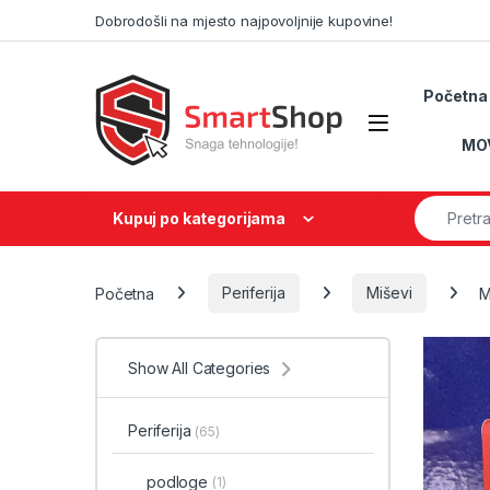
Skip to navigation
Skip to content
Dobrodošli na mjesto najpovoljnije kupovine!
Početna
MO
Search fo
Kupuj po kategorijama
Početna
Periferija
Miševi
M
Show All Categories
Periferija
(65)
podloge
(1)