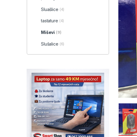
Sluašlice
(4)
tastature
(4)
Miševi
(9)
Slušalice
(6)