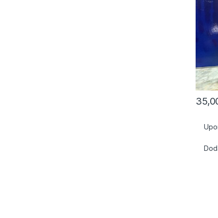
35,
Upo
Doda