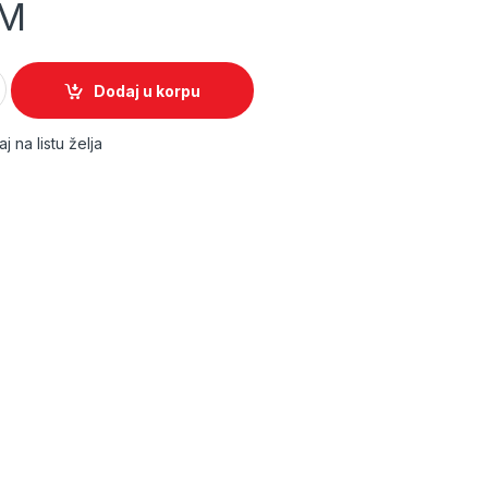
M
 MY quantity
Dodaj u korpu
j na listu želja