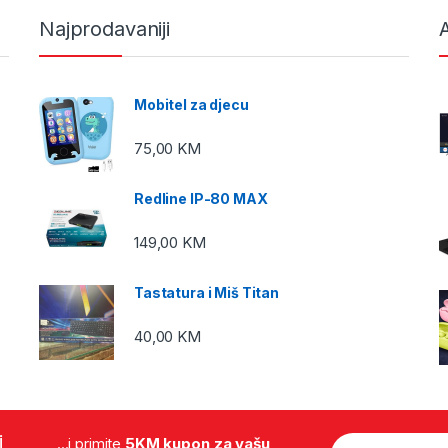
Najprodavaniji
A
Mobitel za djecu
75,00
KM
Redline IP-80 MAX
149,00
KM
Tastatura i Miš Titan
40,00
KM
i
...i primite
5KM kupon za vašu