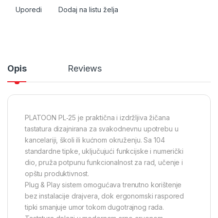
Uporedi
Dodaj na listu želja
Opis
Reviews
PLATOON PL‑25 je praktična i izdržljiva žičana
tastatura dizajnirana za svakodnevnu upotrebu u
kancelariji, školi ili kućnom okruženju. Sa 104
standardne tipke, uključujući funkcijske i numerički
dio, pruža potpunu funkcionalnost za rad, učenje i
opštu produktivnost.
Plug & Play sistem omogućava trenutno korištenje
bez instalacije drajvera, dok ergonomski raspored
tipki smanjuje umor tokom dugotrajnog rada.