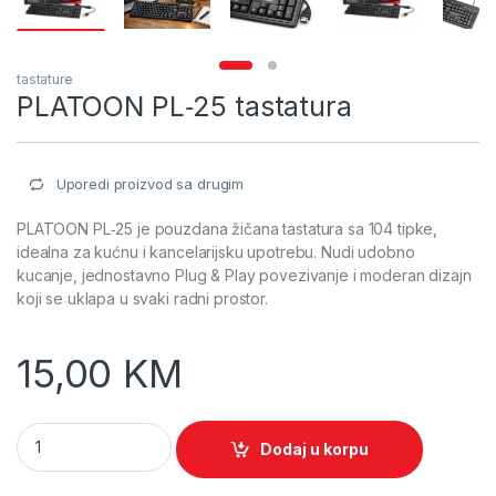
tastature
PLATOON PL‑25 tastatura
Uporedi proizvod sa drugim
PLATOON PL‑25 je pouzdana žičana tastatura sa 104 tipke,
idealna za kućnu i kancelarijsku upotrebu. Nudi udobno
kucanje, jednostavno Plug & Play povezivanje i moderan dizajn
koji se uklapa u svaki radni prostor.
15,00
KM
PLATOON PL‑25 tastatura quantity
Dodaj u korpu