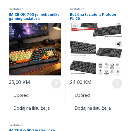
tastature
tastature
IMICE GK‑700 je mehanička
Bežična tastatura Platoon
gaming tastatura
PL‑26
35,00
KM
24,00
KM
Uporedi
Uporedi
Dodaj na listu želja
Dodaj na listu želja
tastature
iMICE RK-600 mehanička