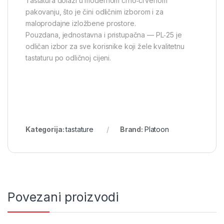
Tastatura dolazi u modernom crno‑crvenom
pakovanju, što je čini odličnim izborom i za
maloprodajne izložbene prostore.
Pouzdana, jednostavna i pristupačna — PL‑25 je
odličan izbor za sve korisnike koji žele kvalitetnu
tastaturu po odličnoj cijeni.
Kategorija:
tastature
Brand:
Platoon
Povezani proizvodi