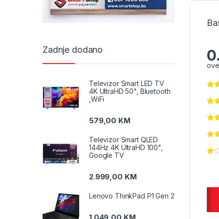
Ba
Zadnje dodano
0
ove
Televizor Smart LED TV
4K UltraHD 50", Bluetooth
,WiFi
579,00
KM
Televizor Smart QLED
144Hz 4K UltraHD 100",
Google TV
2.999,00
KM
Lenovo ThinkPad P1 Gen 2
1.049,00
KM