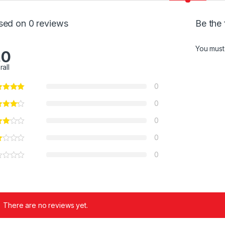
sed on 0 reviews
Be the 
You mus
.0
rall
0
0
0
0
0
There are no reviews yet.