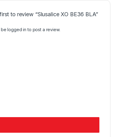
first to review “Slusalice XO BE36 BLA”
t be
logged in
to post a review.