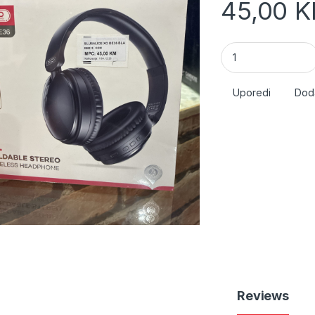
45,00
K
Slusalice XO BE36 
Uporedi
Doda
Reviews