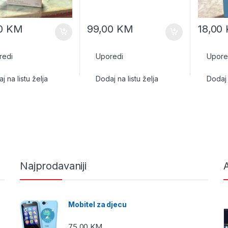
00
KM
99,00
KM
18,00
redi
Uporedi
Upore
j na listu želja
Dodaj na listu želja
Dodaj 
Najprodavaniji
A
Mobitel za djecu
75,00
KM