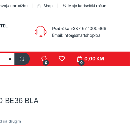
 svoju narudžbu
Shop
Moja korisnički račun
TEL
Podrška
+387 67 1000 666
Email: info@smartshop.ba
0,00
KM
0
0
XO BE36 BLA
d sa drugim