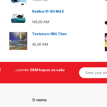
Redline IP-80 MAX
149,00
KM
Tastatura i Miš Titan
40,00
KM
i
...i primite
5KM kupon za vašu
O nama