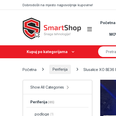
Skip to navigation
Skip to content
Dobrodošli na mjesto najpovoljnije kupovine!
Početna
MO
Search fo
Kupuj po kategorijama
Početna
Periferija
Slusalice XO BE36
Show All Categories
Periferija
(65)
podloge
(1)