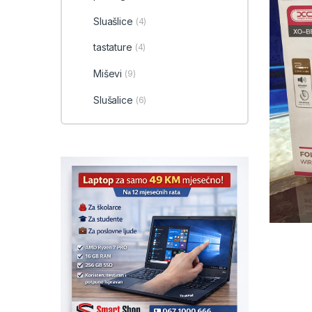
Sluašlice
(4)
tastature
(4)
Miševi
(9)
Slušalice
(6)