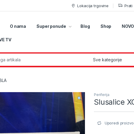
Lokacija trgovine
Prati
O nama
Super ponude
Blog
Shop
NOVO
VE TV
r:
 BLA
Periferija
Slusalice 
Uporedi proizvo