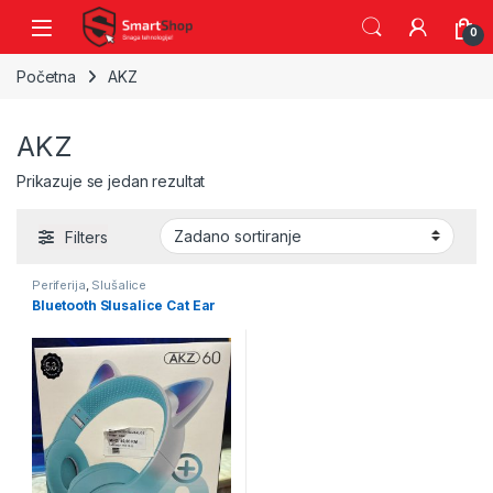
Skip to navigation
Skip to content
0
Početna
AKZ
AKZ
Prikazuje se jedan rezultat
Filters
Periferija
,
Slušalice
Bluetooth Slusalice Cat Ear