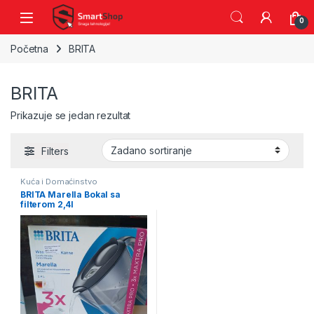
Skip to navigation
Skip to content
0
Početna
BRITA
BRITA
Prikazuje se jedan rezultat
Filters
Kuća i Domaćinstvo
BRITA Marella Bokal sa
filterom 2,4l