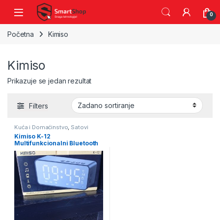
Skip to navigation
Skip to content
0
Početna
Kimiso
Kimiso
Prikazuje se jedan rezultat
Filters
Kuća i Domaćinstvo
,
Satovi
Kimiso K-12
Multifunkcionalni Bluetooth
sat – zvučnik