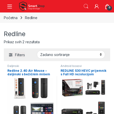
Skip to navigation
Skip to content
0
Početna
Redline
Redline
Prikaz svih 2 rezultata
Filters
Daljinski
Android boxovi
Redline 2.4G Air Mouse –
REDLINE S30 HEVC prijemnik
daljinski s bežičnim mišem
s Full HD rezolucijom