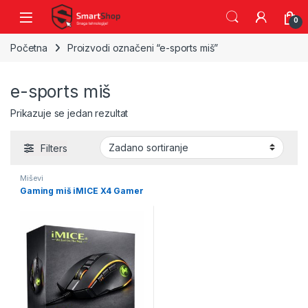
Skip to navigation
Skip to content
0
Početna
Proizvodi označeni “e-sports miš”
e-sports miš
Prikazuje se jedan rezultat
Filters
Miševi
Gaming miš iMICE X4 Gamer