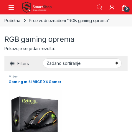
Skip to navigation
Skip to content
0
Početna
Proizvodi označeni “RGB gaming oprema”
RGB gaming oprema
Prikazuje se jedan rezultat
Filters
Miševi
Gaming miš iMICE X4 Gamer