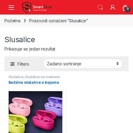
Skip to navigation
Skip to content
0
Početna
Proizvodi označeni “Slusalice”
Slusalice
Prikazuje se jedan rezultat
Filters
Slušalice
,
Slušalice za mobitele
Bežične slušalice u bojama