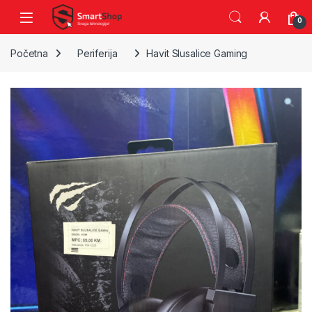
Skip to navigation
Skip to content
0
Početna
Periferija
Havit Slusalice Gaming