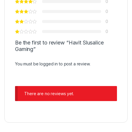
0
0
0
0
Be the first to review “Havit Slusalice
Gaming”
You must be
logged in
to post a review.
There are no reviews yet.